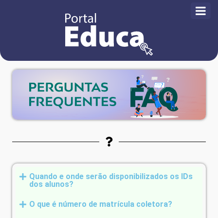
​Quando e onde serão disponibilizados os IDs
dos alunos?
O que é número de matrícula coletora?