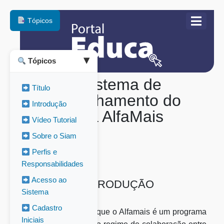
Tópicos
Tópicos
▶
SIAM - Sistema de
Título
Acompanhamento do
Introdução
Programa AlfaMais
Vídeo Tutorial
Goiás
Sobre o Siam
Perfis e
Responsabilidades
Acesso ao
INTRODUÇÃO
Sistema
Cadastro
Você já sabe que o Alfamais é um programa
Iniciais